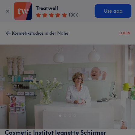
Treatwell
Use app
130K
Kosmetikstudios in der Nähe
LOGIN
Cosmetic Institut Jeanette Schirmer