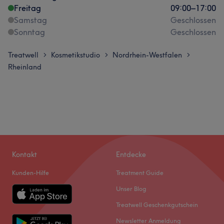
Freitag
09:00
–
17:00
Samstag
Geschlossen
Sonntag
Geschlossen
Treatwell
Kosmetikstudio
Nordrhein-Westfalen
>
>
>
Rheinland
Kontakt
Entdecke
Kunden-Hilfe
Treatment Guide
Unser Blog
Treatwell Geschenkgutschein
Newsletter Anmeldung