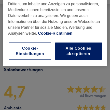
Dritten, um Inhalte und Anzeigen zu personalisieren,
Medienfunktionen bereitzustellen und unseren
Datenverkehr zu analysieren. Wir geben auch
Gesichtsbehandlungen
(
8
)
ab 21,25 €
Informationen über die Nutzung unserer Webseite an
unsere Partner für soziale Medien, Werbung und
Augenbrauen &
Analysen weiter.
Cookie-Richtlinien
ab 29,75 €
Wimpernbehandlungen
(
2
)
Cookie-
Alle Cookies
Permanent Make-Up
(
1
)
ab 136 €
Einstellungen
akzeptieren
Salonbewertungen
4,7
64 Bewertungen
Ambiente