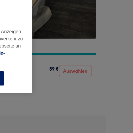
d Anzeigen
nverkehr zu
ebseite an
e-
89 €
Auswählen
n