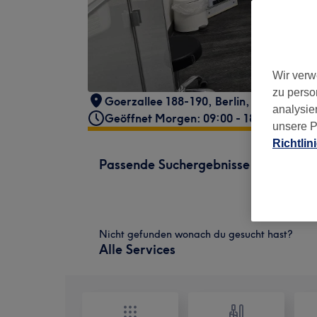
Wir verw
zu perso
Goerzallee 188-190
,
Berlin
,
14167
analysie
Geöffnet Morgen: 09:00 - 18:00
unsere P
Richtlin
Passende Suchergebnisse
Nicht gefunden wonach du gesucht hast?
Alle Services