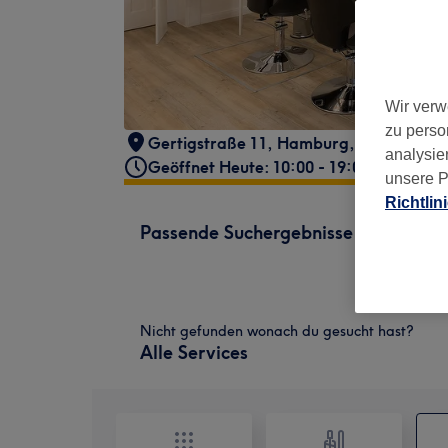
Wir verw
zu perso
Gertigstraße 11
,
Hamburg
,
22303
analysie
Geöffnet Heute: 10:00 - 19:00
unsere P
Richtlin
Passende Suchergebnisse
Nicht gefunden wonach du gesucht hast?
Alle Services