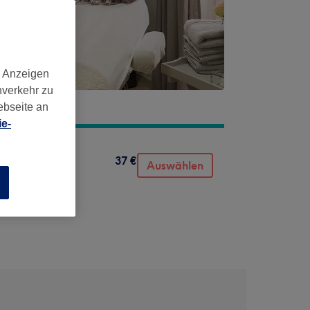
d Anzeigen
nverkehr zu
ebseite an
e-
37 €
Auswählen
n