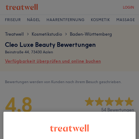
LOGIN
FRISEUR
NÄGEL
HAARENTFERNUNG
KOSMETIK
MASSAGE
Treatwell
Kosmetikstudio
Baden-Württemberg
>
>
Cleo Luxe Beauty Bewertungen
Beinstraße 44, 73430 Aalen
Verfügbarkeit überprüfen und online buchen
Bewertungen werden von Kunden nach ihrem Besuch geschrieben.
4,8
54 Bewertungen
Ambiente