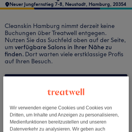
Neuer Jungfernstieg 7-8
,
Neustadt
,
Hamburg
,
20354
Cleanskin Hamburg nimmt derzeit keine
Buchungen über Treatwell entgegen.
Nutzen Sie das Suchfeld oben auf der Seite,
um
verfügbare Salons in Ihrer Nähe zu
finden.
Dort warten viele erstklassige Profis
auf Ihren Besuch.
Finde die besten Salons in deiner Nähe
Wir verwenden eigene Cookies und Cookies von
Dritten, um Inhalte und Anzeigen zu personalisieren,
Auf Treatwell finden
Medienfunktionen bereitzustellen und unseren
Datenverkehr zu analysieren. Wir geben auch