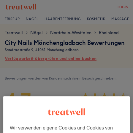
LOGIN
FRISEUR
NÄGEL
HAARENTFERNUNG
KOSMETIK
MASSAGE
Treatwell
Nägel
Nordrhein-Westfalen
Rheinland
>
>
>
City Nails Mönchengladbach Bewertungen
Sandradstraße 9, 41061 Mönchengladbach
Verfügbarkeit überprüfen und online buchen
Bewertungen werden von Kunden nach ihrem Besuch geschrieben.
4,7
703 Bewertungen
Ambiente
Wir verwenden eigene Cookies und Cookies von