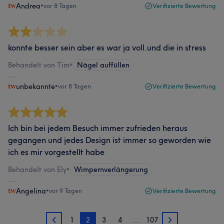
Andrea
•
vor 8 Tagen
Verifizierte Bewertung
konnte besser sein aber es war ja voll.und die in stress
Behandelt von Tim
•
Nägel auffüllen
unbekannte
•
vor 8 Tagen
Verifizierte Bewertung
Ich bin bei jedem Besuch immer zufrieden heraus
gegangen und jedes Design ist immer so geworden wie
ich es mir vorgestellt habe
Behandelt von Ely
•
Wimpernverlängerung
Angelina
•
vor 9 Tagen
Verifizierte Bewertung
1
2
3
4
…
107
1
3