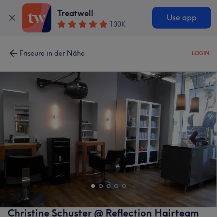
Treatwell
Use app
130K
Friseure in der Nähe
LOGIN
Christine Schuster @ Reflection Hairteam