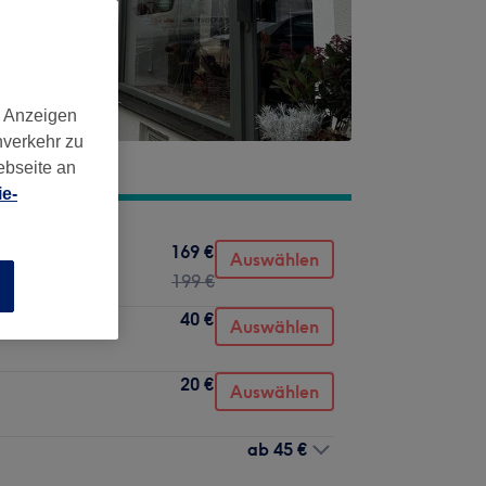
d Anzeigen
nverkehr zu
ebseite an
e-
169 €
el
Auswählen
199 €
n
40 €
Auswählen
20 €
Auswählen
ab
45 €