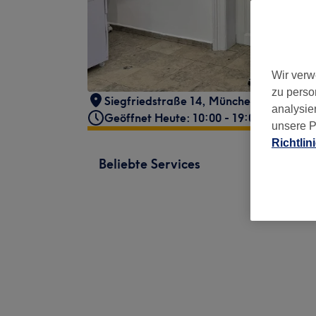
Wir verw
zu perso
Siegfriedstraße 14
,
München, Schwabin
analysie
Geöffnet Heute: 10:00 - 19:00
unsere P
Richtlin
Beliebte Services