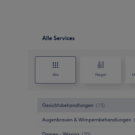
Alle Services
Alle
Nägel
H
Gesichtsbehandlungen
(
15
)
Augenbrauen & Wimpernbehandlungen
Damen - Waxing
(
20
)