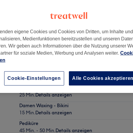
enden eigene Cookies und Cookies von Dritten, um Inhalte un
nalisieren, Medienfunktionen bereitzustellen und unseren Date
g
,
80803
ren. Wir geben auch Informationen über die Nutzung unserer W
artner für soziale Medien, Werbung und Analysen weiter.
Cooki
ien
Gesichtsbehandlung - Cabernet Peel + Deep Skin Pe
1 Std. 30 Min.
Details anzeigen
Cookie-Einstellungen
Alle Cookies akzeptiere
Damen Waxing - Brazilian
25 Min.
Details anzeigen
Damen Waxing - Bikini
15 Min.
Details anzeigen
Pediküre
45 Min. - 50 Min.
Details anzeigen