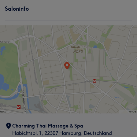
Services
Saloninfo
Körper
Massage
Was unsere Kunden über Sun sagen
Kompetent
11
Erfahren
10
Professionell
7
Charming Thai Massage & Spa
Habichtspl. 1, 22307 Hamburg, Deutschland