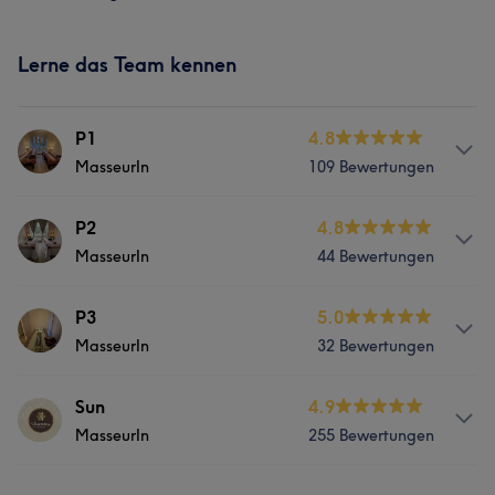
Lerne das Team kennen
P1
4.8
MasseurIn
109 Bewertungen
Services
P2
4.8
MasseurIn
44 Bewertungen
Körper
Massage
Services
P3
5.0
Was unsere Kunden über P1 sagen
MasseurIn
32 Bewertungen
Körper
Massage
Freundlich
5
Services
Sun
4.9
MasseurIn
255 Bewertungen
Körper
Massage