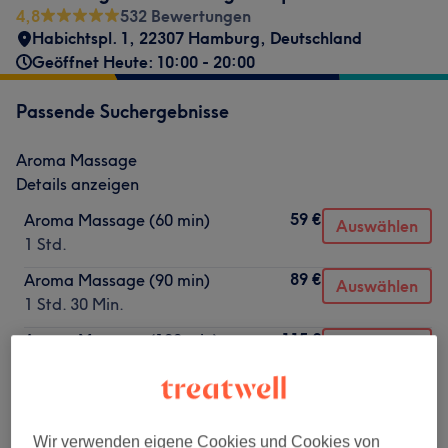
4,8
532 Bewertungen
Habichtspl. 1, 22307 Hamburg, Deutschland
Geöffnet Heute: 10:00 - 20:00
Passende Suchergebnisse
Aroma Massage
Details anzeigen
59 €
Aroma Massage (60 min)
Auswählen
1 Std.
89 €
Aroma Massage (90 min)
Auswählen
1 Std. 30 Min.
115 €
Aroma Massage (120 min)
Auswählen
2 Std.
Nicht gefunden wonach du gesucht hast?
Wir verwenden eigene Cookies und Cookies von