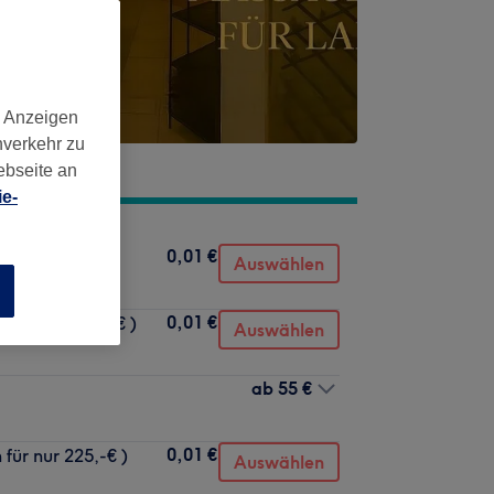
d Anzeigen
nverkehr zu
ebseite an
e-
0,01 €
Auswählen
n
0,01 €
 für nur 400,-€ )
Auswählen
ab
55 €
0,01 €
für nur 225,-€ )
Auswählen