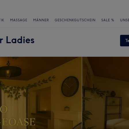
IK
MASSAGE
MÄNNER
GESCHENKGUTSCHEIN
SALE %
UNS
r Ladies
T