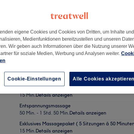
enden eigene Cookies und Cookies von Dritten, um Inhalte un
nalisieren, Medienfunktionen bereitzustellen und unseren Date
ren. Wir geben auch Informationen über die Nutzung unserer W
artner für soziale Medien, Werbung und Analysen weiter.
Cooki
ien
Unverbindliche Terminanfrage
15 Min.
Details anzeigen
Cookie-Einstellungen
Alle Cookies akzeptiere
Exklusives Massagepaket ( 10 Sitzungen á 50 Minuten
15 Min.
Details anzeigen
Entspannungsmassage
50 Min. - 1 Std. 50 Min.
Details anzeigen
Exklusives Massagepaket ( 5 Sitzungen á 50 Minuten 
15 Min.
Details anzeigen