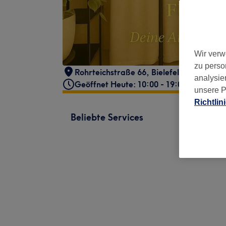
Wir verw
zu perso
Rohrteichstraße 66
,
Bielefeld
,
33602
analysie
Geöffnet Heute: 10:00 - 19:00
unsere P
Richtlin
Beliebte Services