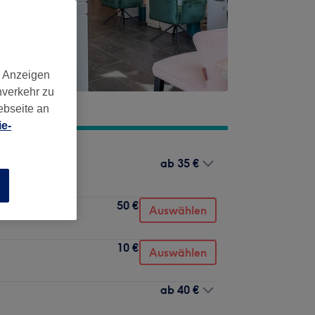
d Anzeigen
nverkehr zu
ebseite an
e-
ab
35 €
n
50 €
Auswählen
10 €
Auswählen
ab
40 €