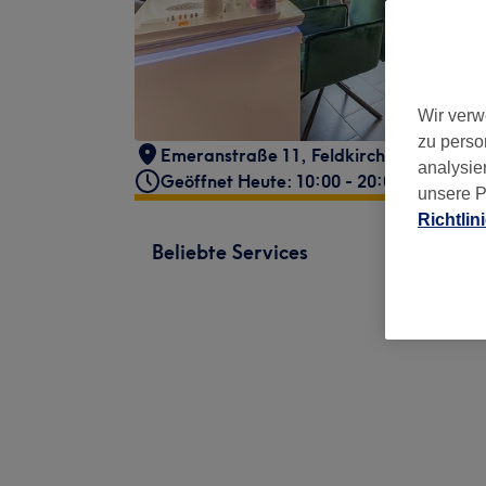
Wir verw
zu perso
Emeranstraße 11
,
Feldkirchen
,
85622
analysie
Geöffnet Heute: 10:00 - 20:00
unsere P
Richtlin
Beliebte Services