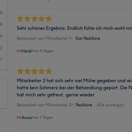
78
38
Sehr schönes Ergebnis. Endlich fühle ich mich wohl m
19
Behandelt von Mitarbeiter 1
•
Gel Pediküre
12
Heidi
•
vor 5 Tagen
7
Mitarbeiter 2 hat sich sehr viel Mühe gegeben und wi
hatte kein Schmerz bei der Behandlung gepürt. Die N
hat mich sehr gefreut, gerne wieder
Behandelt von Mitarbeiter 2
•
Pediküre
Alle anzeigen
Anna
•
vor 7 Tagen