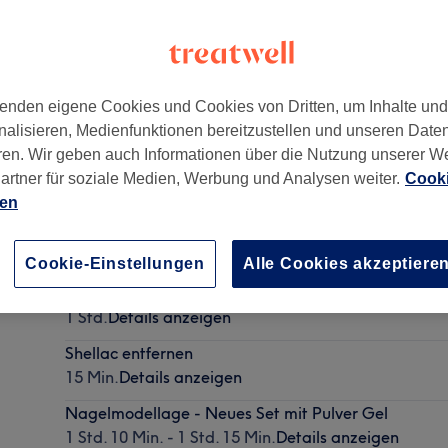
enden eigene Cookies und Cookies von Dritten, um Inhalte un
nalisieren, Medienfunktionen bereitzustellen und unseren Date
ren. Wir geben auch Informationen über die Nutzung unserer W
artner für soziale Medien, Werbung und Analysen weiter.
Cooki
ien
Nagelmodellage - Auffüllen mit Pulver Gel
1 Std. - 1 Std. 15 Min.
Details anzeigen
Cookie-Einstellungen
Alle Cookies akzeptiere
Pediküre mit Shellac
1 Std.
Details anzeigen
Shellac entfernen
15 Min.
Details anzeigen
Nagelmodellage - Neues Set mit Pulver Gel
1 Std. 10 Min. - 1 Std. 15 Min.
Details anzeigen