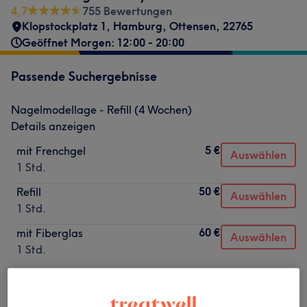
4,7
755 Bewertungen
Klopstockplatz 1
,
Hamburg, Ottensen
,
22765
Geöffnet Morgen: 12:00 - 20:00
Passende Suchergebnisse
Nagelmodellage - Refill (4 Wochen)
Details anzeigen
5 €
mit Frenchgel
Auswählen
1 Std.
50 €
Refill
Auswählen
1 Std.
60 €
mit Fiberglas
Auswählen
1 Std.
Nicht gefunden wonach du gesucht hast?