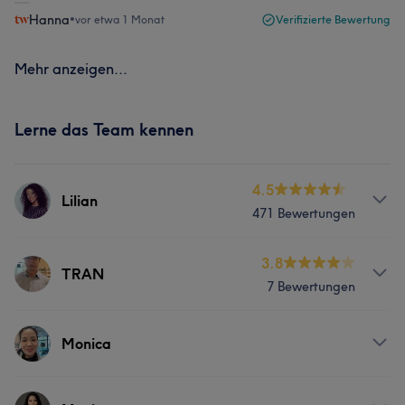
Hanna
•
vor etwa 1 Monat
Verifizierte Bewertung
Mehr anzeigen...
Lerne das Team kennen
4.5
Lilian
471 Bewertungen
Services
3.8
TRAN
7 Bewertungen
Nägel
Gesicht
Haarentfernung
Services
Monica
Was unsere Kunden über Lilian sagen
Nägel
Professionell
25
Sympathisch
22
Kompetent
21
Services