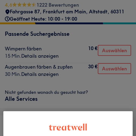
4,6
1222 Bewertungen
Fahrgasse 87
,
Frankfurt am Main, Altstadt
,
60311
Geöffnet Heute: 10:00 - 19:00
Passende Suchergebnisse
10 €
Wimpern färben
Auswählen
15 Min.
Details anzeigen
30 €
Augenbrauen färben & zupfen
Auswählen
30 Min.
Details anzeigen
Nicht gefunden wonach du gesucht hast?
Alle Services
Nägel
Haarentfernung
Gesicht