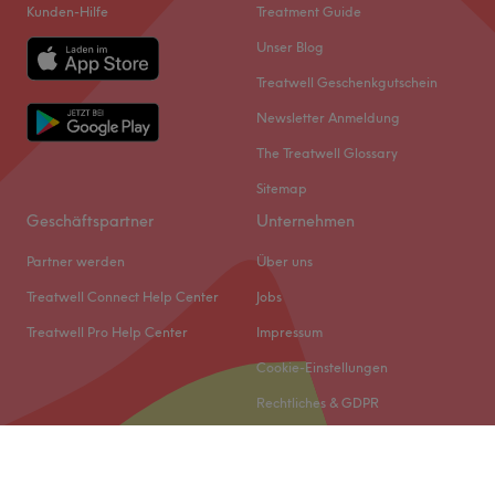
Kunden-Hilfe
Treatment Guide
Unser Blog
Treatwell Geschenkgutschein
Newsletter Anmeldung
The Treatwell Glossary
Sitemap
Geschäftspartner
Unternehmen
Partner werden
Über uns
Treatwell Connect Help Center
Jobs
Treatwell Pro Help Center
Impressum
Cookie-Einstellungen
Rechtliches & GDPR
© 2026 Treatwell DACH GmbH