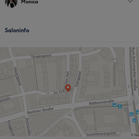
Monica
Gründlich
18
Nägel
Gesicht
Services
Saloninfo
Nägel