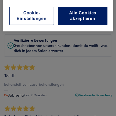
Bewertungen filtern
Cookie-
Alle Cookies
Einstellungen
akzeptieren
Bewertung
Nach Sternen filtern
Verifizierte Bewertungen
Geschrieben von unseren Kunden, damit du weißt, was
dich in jedem Salon erwartet.
Toll👍🏻
Behandelt von Laserbehandlungen
Arbresha
•
vor 2 Monaten
Verifizierte Bewertung