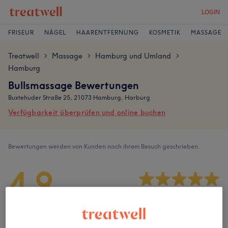
LOGIN
FRISEUR
NÄGEL
HAARENTFERNUNG
KOSMETIK
MASSAGE
Treatwell
Massage
Hamburg und Umland
>
>
>
Hamburg
Bullsmassage Bewertungen
Buxtehuder Straße 25, 21073 Hamburg, Harburg
Verfügbarkeit überprüfen und online buchen
Bewertungen werden von Kunden nach ihrem Besuch geschrieben.
4,9
1039 Bewertungen
Ambiente