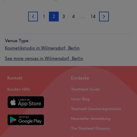
1
2
3
4
…
14
1
3
Venue Type
Kosmetikstudio in Wilmersdorf, Berlin
See more venues in Wilmersdorf, Berlin
Kontakt
Entdecke
Kunden-Hilfe
Treatment Guide
Unser Blog
Treatwell Geschenkgutschein
Newsletter Anmeldung
The Treatwell Glossary