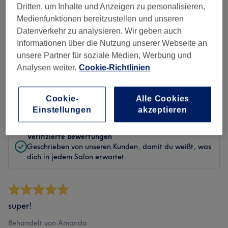
Sauberkeit
Dritten, um Inhalte und Anzeigen zu personalisieren,
Medienfunktionen bereitzustellen und unseren
Service
Datenverkehr zu analysieren. Wir geben auch
Informationen über die Nutzung unserer Webseite an
unsere Partner für soziale Medien, Werbung und
Analysen weiter.
Cookie-Richtlinien
Bewertungen filtern
Cookie-
Alle Cookies
Bewertung
Nach Sternen filtern
Einstellungen
akzeptieren
Verifizierte Bewertungen
Geschrieben von unseren Kunden, damit du weißt, was
dich in jedem Salon erwartet.
super!
Behandelt von Amanda