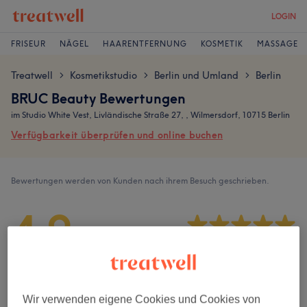
LOGIN
FRISEUR
NÄGEL
HAARENTFERNUNG
KOSMETIK
MASSAGE
Treatwell
Kosmetikstudio
Berlin und Umland
Berlin
>
>
>
BRUC Beauty Bewertungen
im Studio White Vest, Livländische Straße 27, , Wilmersdorf, 10715 Berlin
Verfügbarkeit überprüfen und online buchen
Bewertungen werden von Kunden nach ihrem Besuch geschrieben.
4,9
92 Bewertungen
Ambiente
Wir verwenden eigene Cookies und Cookies von