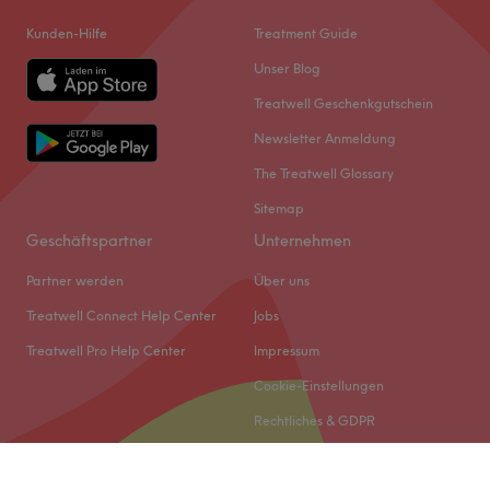
Kunden-Hilfe
Treatment Guide
Unser Blog
Treatwell Geschenkgutschein
Newsletter Anmeldung
The Treatwell Glossary
Sitemap
Geschäftspartner
Unternehmen
Partner werden
Über uns
Treatwell Connect Help Center
Jobs
Treatwell Pro Help Center
Impressum
Cookie-Einstellungen
Rechtliches & GDPR