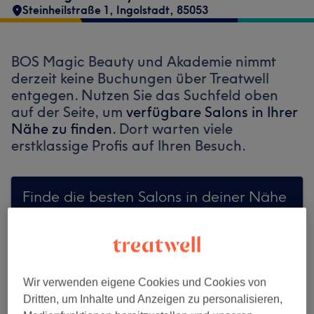
Steinheilstraße 1
,
Ingolstadt
,
85053
BOS Magic Beauty und Akademie nimmt
derzeit keine Buchungen über Treatwell
entgegen. Nutzen Sie das Suchfeld oben
auf der Seite, um
verfügbare Salons in Ihrer
Nähe zu finden.
Dort warten viele
erstklassige Profis auf Ihren Besuch.
Finde die besten Salons in deiner Nähe
Auf Treatwell finden
Wir verwenden eigene Cookies und Cookies von
Dritten, um Inhalte und Anzeigen zu personalisieren,