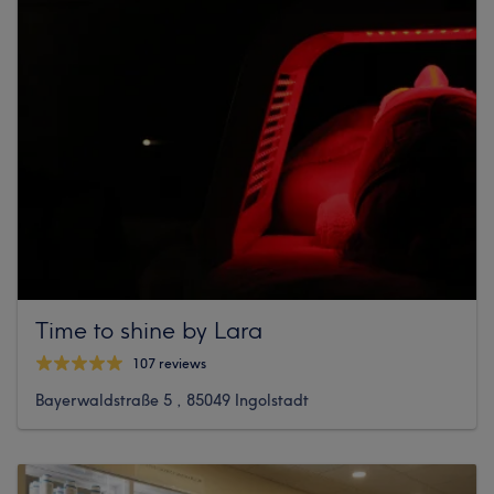
Time to shine by Lara
107 reviews
Bayerwaldstraße 5 , 85049 Ingolstadt