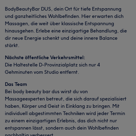
BodyBeautyBar DUS, dein Ort für tiefe Entspannung
und ganzheitliches Wohlbefinden. Hier erwarten dich
Massagen, die weit über klassische Entspannung
hinausgehen. Erlebe eine einzigartige Behandlung, die
dir neue Energie schenkt und deine innere Balance
Was unsere Kunden über Lena sagen
stärkt.
Nächste öffentliche Verkehrsmittel:
Professionell
5
Die Haltestelle D-Provinzialplatz sich nur 4
Gehminuten vom Studio entfernt.
Das Team
Bei body beauty bar dus wirst du von
Massageexperten betreut, die sich darauf spezialisiert
haben, Körper und Geist in Einklang zu bringen. Mit
individuell abgestimmten Techniken wird jeder Termin
zu einem einzigartigen Erlebnis, das dich nicht nur
entspannen lässt, sondern auch dein Wohlbefinden
nachhaltig verbessert.