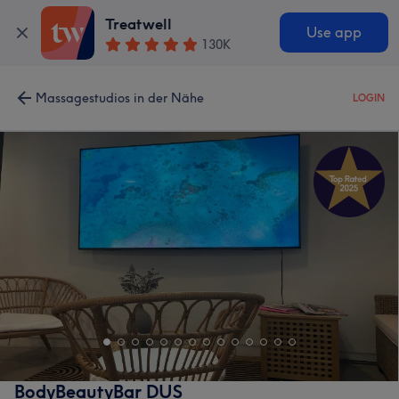
Treatwell
Use app
130K
Massagestudios in der Nähe
LOGIN
BodyBeautyBar DUS