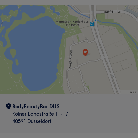
Agentur gehört. Ich bin gelernte Sportwissenschaftlerin
(B.A.) und Expertin für ganzheitliches Wohlbefinden. Mit
Leidenschaft und langjähriger Erfahrung biete ich
individuell abgestimmte Behandlungen an, die Körper,
Geist und Seele in Einklang bringen. Mein Fokus liegt
darauf, meinen Kundinnen und Kunden eine Auszeit vom
Alltag zu schenken - mit hochwertigen Anwendungen,
persönlicher Beratung und einer Atmosphäre, in der
man sich rundum wohlfühlt.
Services
Gesicht
Massage
BodyBeautyBar DUS
Portfolio
Kölner Landstraße 11-17
40591 Düsseldorf