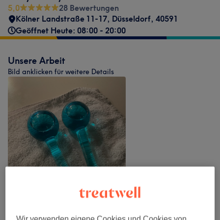
5,0
28 Bewertungen
Kölner Landstraße 11-17
,
Düsseldorf
,
40591
Geöffnet Heute: 08:00 - 20:00
Unsere Arbeit
Bild anklicken für weitere Details
Wir verwenden eigene Cookies und Cookies von