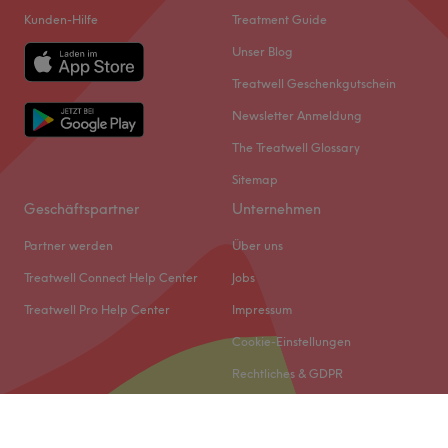
Kunden-Hilfe
Treatment Guide
Unser Blog
Treatwell Geschenkgutschein
Newsletter Anmeldung
The Treatwell Glossary
Sitemap
Geschäftspartner
Unternehmen
Partner werden
Über uns
Treatwell Connect Help Center
Jobs
Treatwell Pro Help Center
Impressum
Cookie-Einstellungen
Rechtliches & GDPR
© 2026 Treatwell DACH GmbH