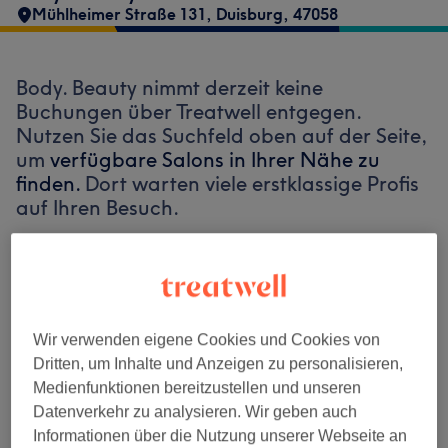
Mühlheimer Straße 131
,
Duisburg
,
47058
Body. Beauty nimmt derzeit keine
Buchungen über Treatwell entgegen.
Nutzen Sie das Suchfeld oben auf der Seite,
um
verfügbare Salons in Ihrer Nähe zu
finden.
Dort warten viele erstklassige Profis
auf Ihren Besuch.
Finde die besten Salons in deiner Nähe
Wir verwenden eigene Cookies und Cookies von
Dritten, um Inhalte und Anzeigen zu personalisieren,
Medienfunktionen bereitzustellen und unseren
Auf Treatwell finden
Datenverkehr zu analysieren. Wir geben auch
Informationen über die Nutzung unserer Webseite an