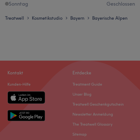
Sonntag
Geschlossen
Treatwell
Kosmetikstudio
Bayern
Bayerische Alpen
>
>
>
Kontakt
Entdecke
Kunden-Hilfe
Treatment Guide
Unser Blog
Treatwell Geschenkgutschein
Newsletter Anmeldung
The Treatwell Glossary
Sitemap