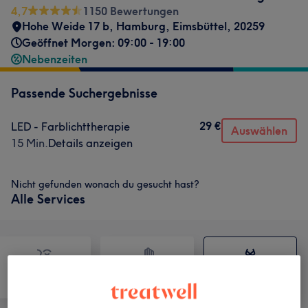
4,7
1150 Bewertungen
Hohe Weide 17 b
,
Hamburg, Eimsbüttel
,
20259
Geöffnet Morgen: 09:00 - 19:00
Nebenzeiten
Passende Suchergebnisse
29 €
LED - Farblichttherapie
Auswählen
15 Min.
Details anzeigen
Nicht gefunden wonach du gesucht hast?
Alle Services
Gesicht
Massage
Körper