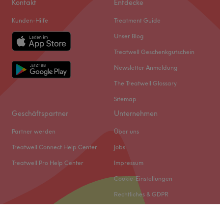
Kontakt
Entdecke
Kunden-Hilfe
Treatment Guide
Unser Blog
Treatwell Geschenkgutschein
Newsletter Anmeldung
The Treatwell Glossary
Sitemap
Geschäftspartner
Unternehmen
Partner werden
Über uns
Treatwell Connect Help Center
Jobs
Treatwell Pro Help Center
Impressum
Cookie-Einstellungen
Rechtliches & GDPR