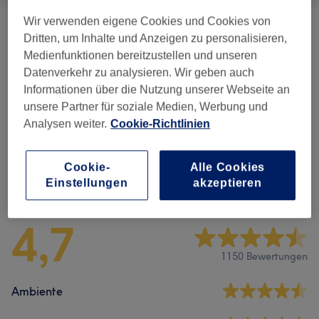
Wir verwenden eigene Cookies und Cookies von
Zubuchbar Zur Gesichtsbehandlung
(
1
)
ab 5 €
Dritten, um Inhalte und Anzeigen zu personalisieren,
Medienfunktionen bereitzustellen und unseren
Zubuchbar Zur IPL - Dauerhafte
Datenverkehr zu analysieren. Wir geben auch
ab 8 €
Haarentfernung
(
1
)
Informationen über die Nutzung unserer Webseite an
unsere Partner für soziale Medien, Werbung und
Körperpflege
(
1
)
ab 49 €
Analysen weiter.
Cookie-Richtlinien
Cookie-
Alle Cookies
Salonbewertungen
Einstellungen
akzeptieren
4,7
1150 Bewertungen
Ambiente