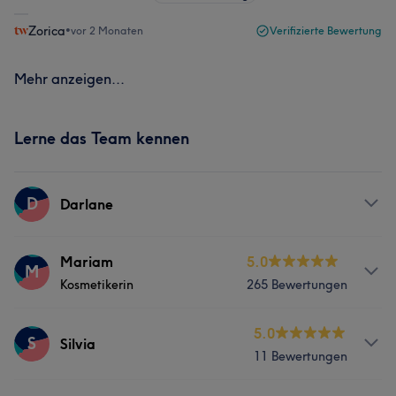
Zorica
•
vor 2 Monaten
Verifizierte Bewertung
Mehr anzeigen...
Lerne das Team kennen
D
Darlane
Services
Mariam
5.0
M
Kosmetikerin
265 Bewertungen
Nägel
Körper
Gesicht
Massage
Services
5.0
Haarentfernung
S
Silvia
11 Bewertungen
Nägel
Körper
Gesicht
Massage