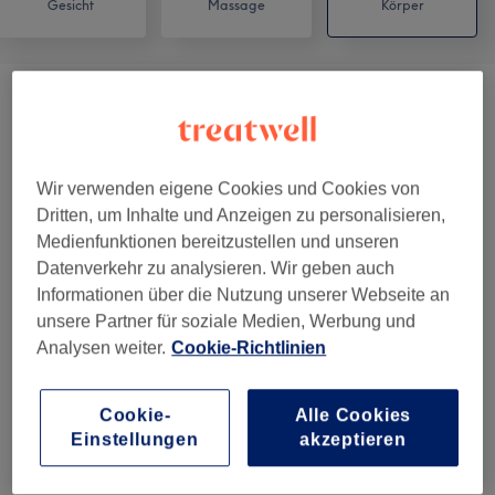
Gesicht
Massage
Körper
BODY THERAPIE
(
2
)
ab 1 €
CLASSIC BEAUTY CARE
(
5
)
ab 10 €
Wir verwenden eigene Cookies und Cookies von
THERAPIE - Erweiterungen / Add-On`s
(
1
)
Dritten, um Inhalte und Anzeigen zu personalisieren,
ab 15 €
Medienfunktionen bereitzustellen und unseren
Datenverkehr zu analysieren. Wir geben auch
Informationen über die Nutzung unserer Webseite an
Salonbewertungen
unsere Partner für soziale Medien, Werbung und
Analysen weiter.
Cookie-Richtlinien
4,9
Cookie-
Alle Cookies
533 Bewertungen
Einstellungen
akzeptieren
Ambiente