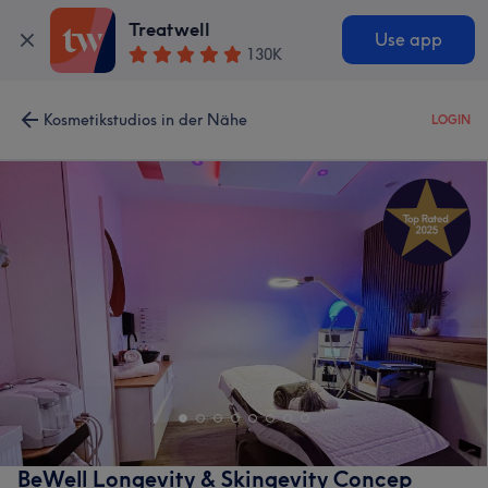
Treatwell
Use app
130K
Kosmetikstudios in der Nähe
LOGIN
BeWell Longevity & Skingevity Concep