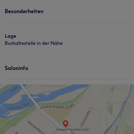
Services
Haarentfernung
Besonderheiten
Nägel
Körper
Gesicht
Massage
Was unsere Kunden über Mariam sagen
Haarentfernung
Lage
Herzlich
12
Professionell
11
Fürsorglich
7
Bushaltestelle in der Nähe
Freundlich
6
Saloninfo