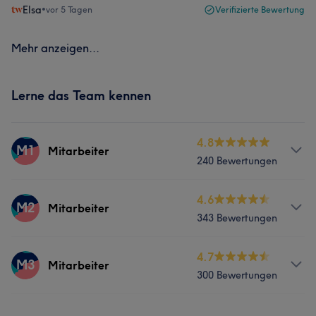
Elsa
•
vor 5 Tagen
Verifizierte Bewertung
Mehr anzeigen...
Lerne das Team kennen
4.8
M1
Mitarbeiter
240 Bewertungen
Services
4.6
M2
Mitarbeiter
343 Bewertungen
Nägel
Gesicht
Massage
Services
4.7
M3
Mitarbeiter
Was unsere Kunden über Mitarbeiter sagen
300 Bewertungen
Nägel
Massage
Sympathisch
10
Freundlich
10
Professionell
9
Services