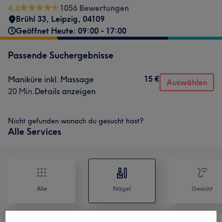
4,6
1056 Bewertungen
Brühl 33
,
Leipzig
,
04109
Geöffnet Heute: 09:00 - 17:00
Passende Suchergebnisse
15 €
Maniküre inkl. Massage
Auswählen
20 Min.
Details anzeigen
Nicht gefunden wonach du gesucht hast?
Alle Services
Alle
Nägel
Gesicht