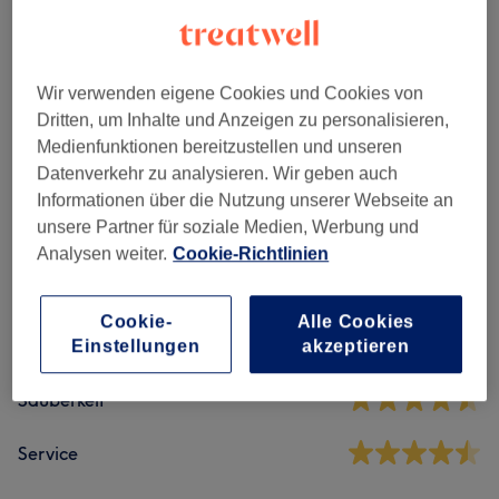
Maniküre & Pediküre
(
9
)
ab 10 €
Nagelmodellage
(
15
)
ab 2 €
Wir verwenden eigene Cookies und Cookies von
Dritten, um Inhalte und Anzeigen zu personalisieren,
Medienfunktionen bereitzustellen und unseren
Salonbewertungen
Datenverkehr zu analysieren. Wir geben auch
Informationen über die Nutzung unserer Webseite an
unsere Partner für soziale Medien, Werbung und
4,6
Analysen weiter.
Cookie-Richtlinien
1056 Bewertungen
Cookie-
Alle Cookies
Ambiente
Einstellungen
akzeptieren
Sauberkeit
Service