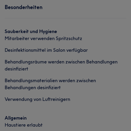
Was unsere Kunden über Mitarbeiter sagen
Herzlich
6
Besonderheiten
Nägel
Massage
Kompetent
15
Professionell
12
Freundlich
7
Was unsere Kunden über Mitarbeiter sagen
Gründlich
6
Sauberkeit und Hygiene
Mitarbeiter verwenden Spritzschutz
Professionell
12
Gründlich
9
Kompetent
9
Desinfektionsmittel im Salon verfügbar
Herzlich
5
Behandlungsräume werden zwischen Behandlungen
desinfiziert
Behandlungsmaterialien werden zwischen
Behandlungen desinfiziert
Verwendung von Luftreinigern
Allgemein
Haustiere erlaubt