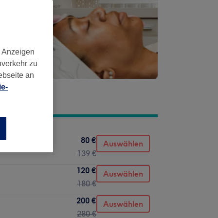
d Anzeigen
nverkehr zu
ebseite an
e-
n
80 €
Auswählen
139 €
120 €
Auswählen
180 €
200 €
Auswählen
280 €