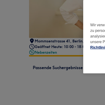
Wir verw
zu perso
analysie
Mommsenstrasse 41
,
Berlin
,
10629
unsere P
Geöffnet Heute: 10:00 - 18:00
Richtlin
Nebenzeiten
Passende Suchergebnisse