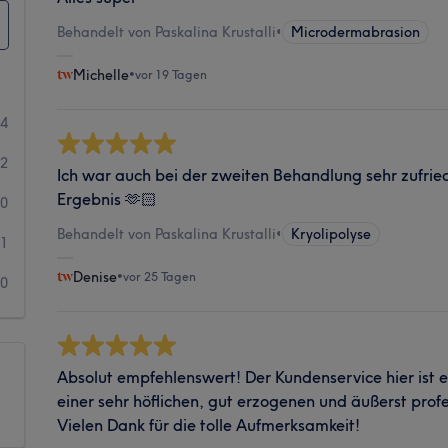
Behandelt von Paskalina Krustalli
•
Microdermabrasion
Michelle
•
vor 19 Tagen
94
32
Ich war auch bei der zweiten Behandlung sehr zufrie
Ergebnis 🫶🏻
10
Behandelt von Paskalina Krustalli
•
Kryolipolyse
1
Denise
•
vor 25 Tagen
0
Absolut empfehlenswert! Der Kundenservice hier ist e
einer sehr höflichen, gut erzogenen und äußerst profe
Vielen Dank für die tolle Aufmerksamkeit!