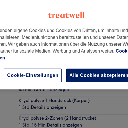
enden eigene Cookies und Cookies von Dritten, um Inhalte un
nalisieren, Medienfunktionen bereitzustellen und unseren Date
ren. Wir geben auch Informationen über die Nutzung unserer W
artner für soziale Medien, Werbung und Analysen weiter.
Cooki
ien
Cookie-Einstellungen
Alle Cookies akzeptiere
Kryolipolyse 1 Zone Kinn
45 Min.
Details anzeigen
Kryolipolyse 1 Handstück (Körper)
1 Std.
Details anzeigen
Kryolipolyse 2-Zonen (2 Handstücke)
1 Std. 15 Min.
Details anzeigen