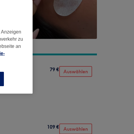
d Anzeigen
nverkehr zu
ebseite an
e-
79 €
Auswählen
n
109 €
Auswählen