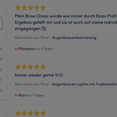
Mein Brow Chaos wurde wie immer durch Rinas Prof
Ergebnis gefällt mir und sie ist auch auf meine indivi
eingegangen 🥰
Behandelt von Rina
•
Augenbrauenlaminierung
04
Marietta
•
vor 8 Tagen
12
2
Immer wieder gerne 🫶🏻
1
Behandelt von Rina
•
Augenbrauen zupfen mit Fadentechn
3
Rim
•
vor 9 Tagen