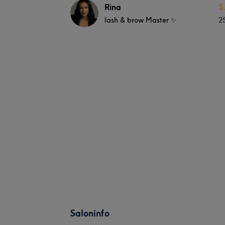
Rina
5
lash & brow Master ✨
2
Saloninfo