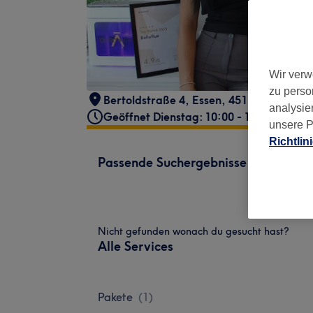
Wir verw
zu perso
Bertoldstraße 4
,
Essen
,
45130
analysie
Geöffnet Dienstag: 10:00 - 19:00
unsere P
Richtlin
Passende Suchergebnisse
Nicht gefunden wonach du gesucht hast?
Alle Services
Pakete
(
1
)