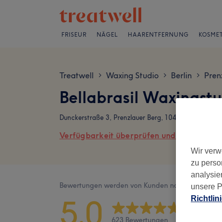
FRISEUR
NÄGEL
HAARENTFERNUNG
KOSMET
Treatwell
Waxing Studio
Berlin
Pren
>
>
>
Bellabrasil Waxingst
Dunckerstraße 3, Prenzlauer Berg, 10437 Berlin
Verfügbarkeit überprüfen und online buch
Wir verw
zu perso
analysie
Bewertungen werden von Kunden nach ihrem Besu
unsere P
5,0
Richtlin
623 Bewertungen