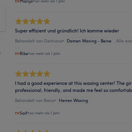
Marija
•
vor mehr als 1 Jahr
Super effizient und gründlich! Ich komme wieder
Behandelt von Gentiana
•
Damen Waxing - Beine
Alle an
g
Rike
•
vor mehr als 1 Jahr
I had a good experience at this waxing center! The gi
professional, friendly, and made me feel so comforta
Behandelt von Basia
•
Herren Waxing
Saif
•
vor mehr als 1 Jahr