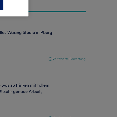
n
olles Waxing Studio in Pberg
Verifizierte Bewertung
e was zu trinken mit tollem
!! Sehr genaue Arbeit,