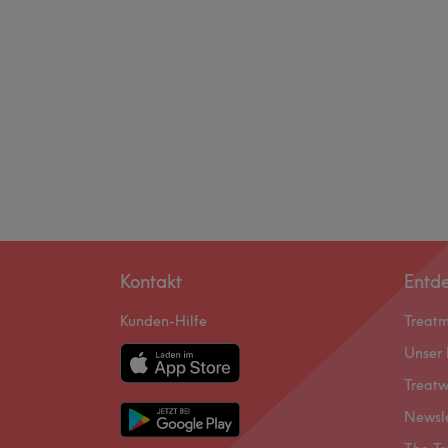
Kontakt
Entd
Kunden-Hilfe
Treat
Unser 
Treatw
Newsl