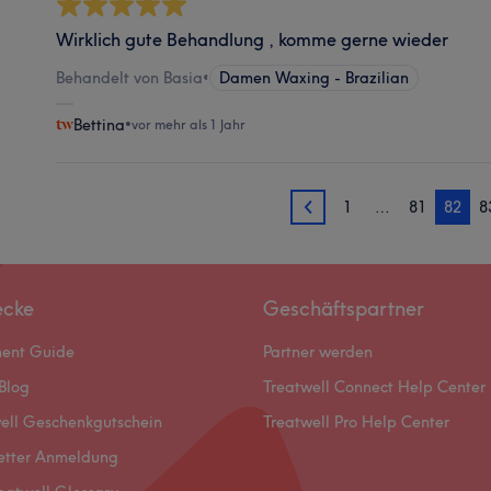
Wirklich gute Behandlung , komme gerne wieder
Behandelt von Basia
•
Damen Waxing - Brazilian
Bettina
•
vor mehr als 1 Jahr
1
…
81
82
8
81
ecke
Geschäftspartner
ment Guide
Partner werden
Blog
Treatwell Connect Help Center
ell Geschenkgutschein
Treatwell Pro Help Center
etter Anmeldung