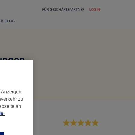
FÜR GESCHÄFTSPARTNER
LOGIN
ER BLOG
tungen
d Anzeigen
nverkehr zu
ebseite an
e-
rvice