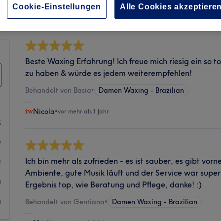
Sauberkeit
Cookie-Einstellungen
Alle Cookies akzeptiere
Beste Waxing Erfahrung! Ich freue mich riesig ein so t
zu haben & würde es jedem weiterempfehlen!
Behandelt von Basia
•
Damen Waxing - Brazilian
Nicola
•
vor mehr als 1 Jahr
5
9
Ich bin mehr als zufrieden - es ist sauber, es gibt vorn
2
Ambiente, gute Musik läuft und der Service war super
0
Ergebnis top, wie Beratung und Pflege, danke! :)
Behandelt von Gentiana
•
Damen Waxing - Brazilian
0