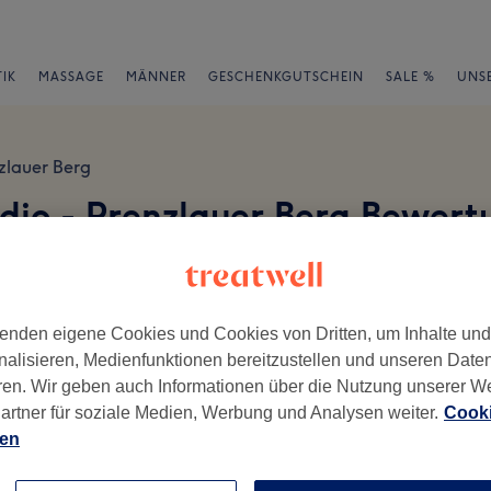
IK
MASSAGE
MÄNNER
GESCHENKGUTSCHEIN
SALE %
UNS
zlauer Berg
udio - Prenzlauer Berg Bewer
en
enden eigene Cookies und Cookies von Dritten, um Inhalte un
nalisieren, Medienfunktionen bereitzustellen und unseren Date
ren. Wir geben auch Informationen über die Nutzung unserer W
ch geschrieben.
artner für soziale Medien, Werbung und Analysen weiter.
Cooki
ien
Ambiente
Se