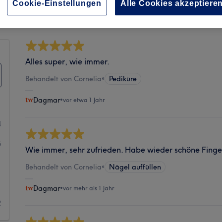
Sauberkeit
Cookie-Einstellungen
Alle Cookies akzeptiere
Alles super, wie immer.
Behandelt von Cornelia
•
Pediküre
Dagmar
•
vor etwa 1 Jahr
4
5
Wie immer, sehr zufrieden. Habe wieder schöne Finge
1
Behandelt von Cornelia
•
Nägel auffüllen
1
Dagmar
•
vor mehr als 1 Jahr
2