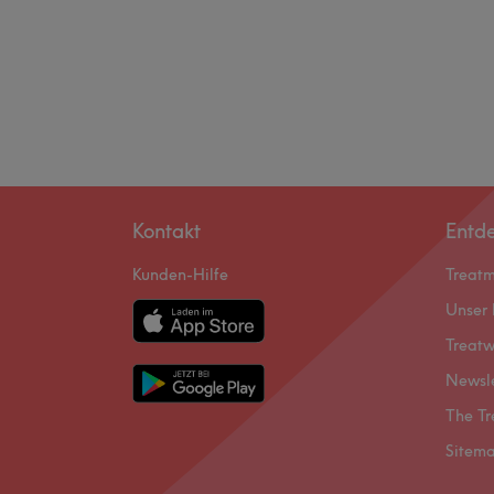
Kontakt
Entd
Kunden-Hilfe
Treat
Unser 
Treatw
Newsl
The Tr
Sitem