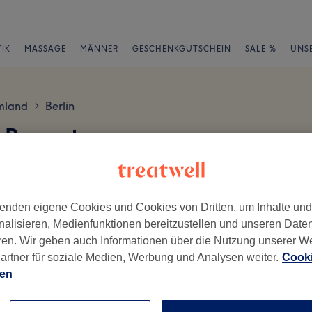
IK
MASSAGE
MÄNNER
GESCHENKGUTSCHEIN
SALE %
UNS
mland
Berlin
>
o Bewertungen
en
enden eigene Cookies und Cookies von Dritten, um Inhalte un
nalisieren, Medienfunktionen bereitzustellen und unseren Date
ren. Wir geben auch Informationen über die Nutzung unserer W
artner für soziale Medien, Werbung und Analysen weiter.
Cooki
ch geschrieben.
ien
Ambiente
Se