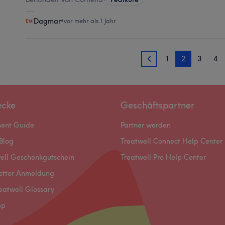
Dagmar
•
vor mehr als 1 Jahr
1
2
3
4
1
ecke
Geschäftspartner
ment Guide
Partner werden
Blog
Treatwell Connect Help Center
ell Geschenkgutschein
Treatwell Pro Help Center
etter Anmeldung
eatwell Glossary
ap