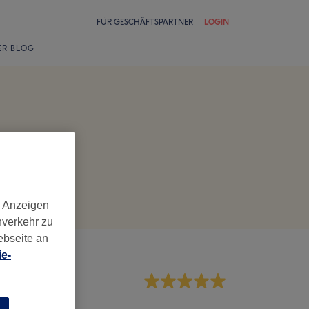
FÜR GESCHÄFTSPARTNER
LOGIN
ER BLOG
d Anzeigen
nverkehr zu
ebseite an
e-
rvice