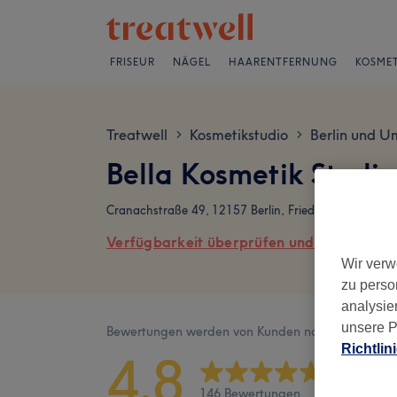
FRISEUR
NÄGEL
HAARENTFERNUNG
KOSMET
Treatwell
Kosmetikstudio
Berlin und U
>
>
Bella Kosmetik Studi
Cranachstraße 49, 12157 Berlin, Friedenau
Verfügbarkeit überprüfen und online buch
Wir verw
zu perso
analysie
unsere P
Bewertungen werden von Kunden nach ihrem Besu
Richtlin
4,8
146 Bewertungen