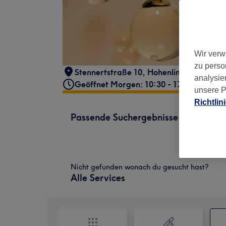
Wir verw
zu perso
Stennertstraße 10
,
Hohenlimburg
,
Hage
analysie
Geöffnet Morgen: 10:30 - 17:30
unsere P
Richtlin
Passende Suchergebnisse
Nicht gefunden wonach du gesucht hast?
Alle Services