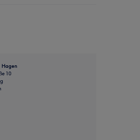
d Hagen
ße 10
rg
n