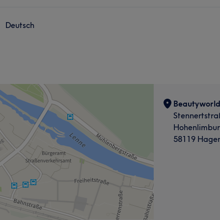
Deutsch
Beautyworl
Stennertstra
Hohenlimbu
58119 Hage