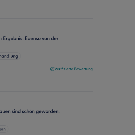
m Ergebnis. Ebenso von der
ehandlung
Verifizierte Bewertung
auen sind schön geworden.
gen