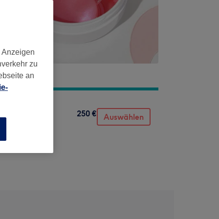
d Anzeigen
nverkehr zu
ebseite an
e-
250 €
Auswählen
n