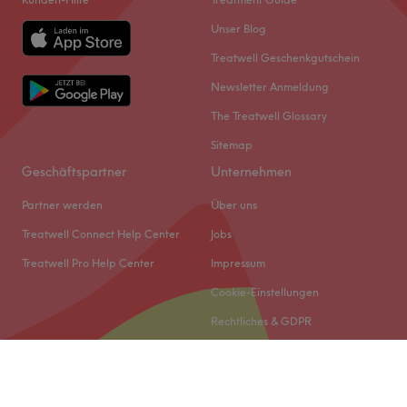
Unser Blog
Treatwell Geschenkgutschein
Newsletter Anmeldung
The Treatwell Glossary
Sitemap
Geschäftspartner
Unternehmen
Partner werden
Über uns
Treatwell Connect Help Center
Jobs
Treatwell Pro Help Center
Impressum
Cookie-Einstellungen
Rechtliches & GDPR
© 2026 Treatwell DACH GmbH