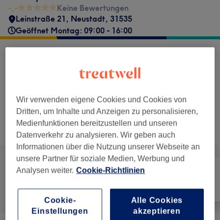
-,-
Keine Bewertungen
Leinstraße 21
,
Neustadt
,
31535
Geöffnet Montag: 09:00 - 16:00
Passende Suchergebnisse
35 €
Fußnägel lackieren mit Shellac
Auswählen
30 Min.
Details anzeigen
Wir verwenden eigene Cookies und Cookies von
Dritten, um Inhalte und Anzeigen zu personalisieren,
Nicht gefunden wonach du gesucht hast?
Medienfunktionen bereitzustellen und unseren
Alle Services
Datenverkehr zu analysieren. Wir geben auch
Informationen über die Nutzung unserer Webseite an
unsere Partner für soziale Medien, Werbung und
Analysen weiter.
Cookie-Richtlinien
Alle
Nägel
Gesicht
Cookie-
Alle Cookies
Einstellungen
akzeptieren