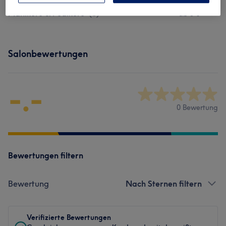
Maniküre & Pediküre
(
3
)
ab 5 €
Salonbewertungen
-.-
0 Bewertung
Bewertungen filtern
Bewertung
Nach Sternen filtern
Verifizierte Bewertungen