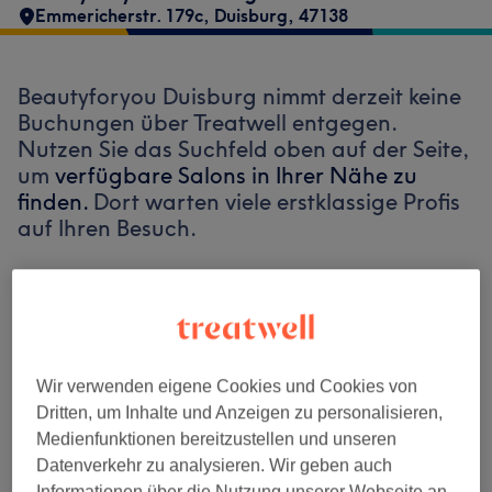
Emmericherstr. 179c
,
Duisburg
,
47138
Beautyforyou Duisburg nimmt derzeit keine
Buchungen über Treatwell entgegen.
Nutzen Sie das Suchfeld oben auf der Seite,
um
verfügbare Salons in Ihrer Nähe zu
finden.
Dort warten viele erstklassige Profis
auf Ihren Besuch.
Finde die besten Salons in deiner Nähe
Wir verwenden eigene Cookies und Cookies von
Dritten, um Inhalte und Anzeigen zu personalisieren,
Auf Treatwell finden
Medienfunktionen bereitzustellen und unseren
Datenverkehr zu analysieren. Wir geben auch
Informationen über die Nutzung unserer Webseite an