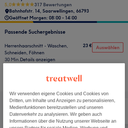
5,0
317 Bewertungen
Bahnhofstr. 14
,
Saarwellingen
,
66793
Geöffnet Morgen: 08:00 - 14:00
Passende Suchergebnisse
23 €
Herrenhaarschnitt - Waschen,
Auswählen
Schneiden, Föhnen
30 Min.
Details anzeigen
Nicht gefunden wonach du gesucht hast?
Alle Services
Wir verwenden eigene Cookies und Cookies von
Dritten, um Inhalte und Anzeigen zu personalisieren,
Medienfunktionen bereitzustellen und unseren
Datenverkehr zu analysieren. Wir geben auch
Alle
Friseur
Nägel
Informationen über die Nutzung unserer Webseite an
unsere Partner für soziale Medien, Werbung und