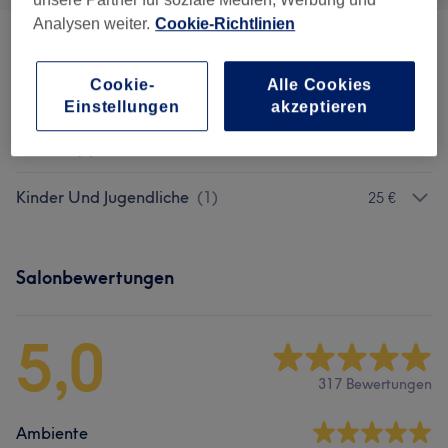
Analysen weiter.
Cookie-Richtlinien
Damen
(
10
)
ab 20 €
Cookie-
Alle Cookies
Kosmetik
(
1
)
ab 7 €
Einstellungen
akzeptieren
Herren
(
3
)
ab 10 €
Kinder Und Jugendliche
(
1
)
25 €
Salonbewertungen
5,0
317 Bewertungen
Ambiente