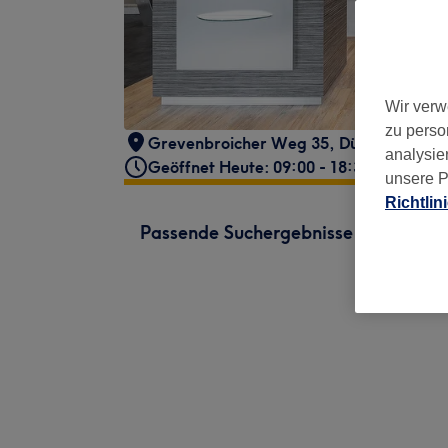
Wir verw
zu perso
Grevenbroicher Weg 35
,
Düsseldorf
,
40
analysie
Geöffnet Heute: 09:00 - 18:30
unsere P
Richtlin
Passende Suchergebnisse