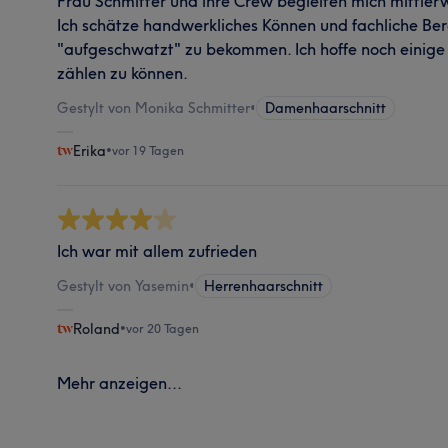
Frau Schmitter und ihre Crew begleiten mich mittlerwe
Ich schätze handwerkliches Können und fachliche Be
"aufgeschwatzt" zu bekommen. Ich hoffe noch einige
zählen zu können.
Gestylt von Monika Schmitter
•
Damenhaarschnitt
Erika
•
vor 19 Tagen
Ich war mit allem zufrieden
Gestylt von Yasemin
•
Herrenhaarschnitt
Roland
•
vor 20 Tagen
Mehr anzeigen...