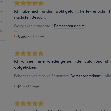
42
Ich habe mich rundum wohl gefühlt. Perfekter Schnitt,
12
nächsten Besuch.
9
Gestylt von Margarita
•
Damenhaarschnitt
9
Caro
•
vor 7 Tagen
Ich komme immer wieder gerne in den Salon und fühl
aufgehoben.
Behandelt von Monika Schmitter
•
Damenhaarschnitt
All
M
•
vor 13 Tagen