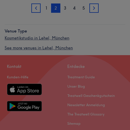
1
2
3
4
5
1
3
Venue Type
Kosmetikstudio in Lehel, München
See more venues in Lehel, München
Kontakt
Entdecke
Kunden-Hilfe
Treatment Guide
Unser Blog
Treatwell Geschenkgutschein
Newsletter Anmeldung
The Treatwell Glossary
Sitemap