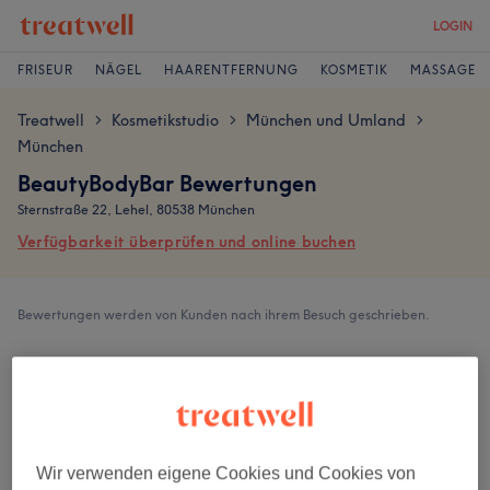
LOGIN
FRISEUR
NÄGEL
HAARENTFERNUNG
KOSMETIK
MASSAGE
Treatwell
Kosmetikstudio
München und Umland
>
>
>
München
BeautyBodyBar Bewertungen
Sternstraße 22, Lehel, 80538 München
Verfügbarkeit überprüfen und online buchen
Bewertungen werden von Kunden nach ihrem Besuch geschrieben.
5,0
26 Bewertungen
Ambiente
Wir verwenden eigene Cookies und Cookies von