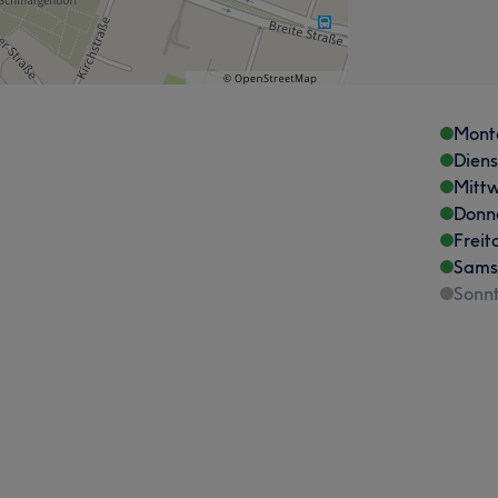
Mont
Dien
Mitt
Donn
Freit
Sams
Sonn