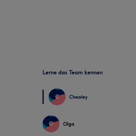
Lerne das Team kennen
C
Chealey
O
Olga