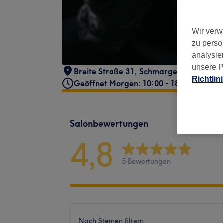
Wir verw
zu perso
analysie
unsere P
Breite Straße 31
,
Schmargendorf
,
Berli
Richtlin
Geöffnet Morgen: 10:00 - 18:00
Salonbewertungen
4,8
5 Bewertungen
Nach Sternen filtern