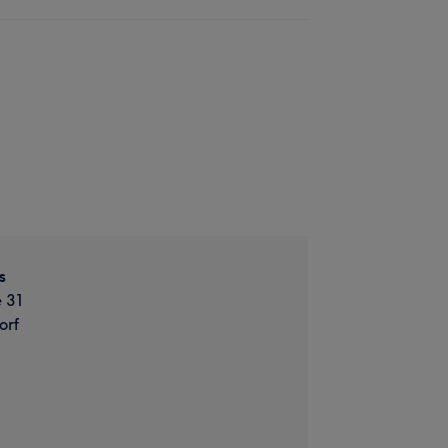
s
e 31
orf