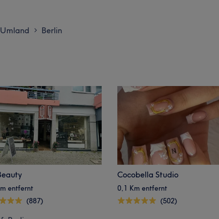
d Umland
Berlin
>
Beauty
Cocobella Studio
m entfernt
0,1 Km entfernt
(887)
(502)