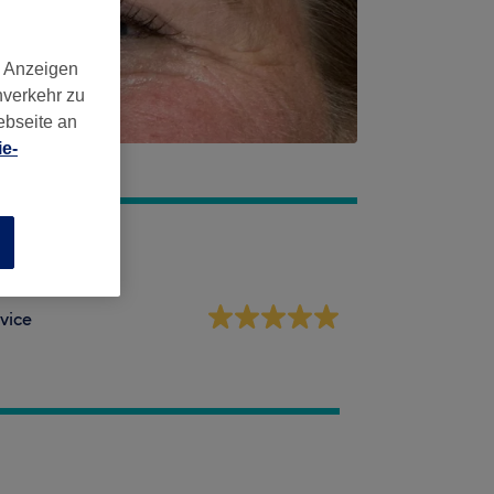
d Anzeigen
nverkehr zu
ebseite an
e-
n
vice