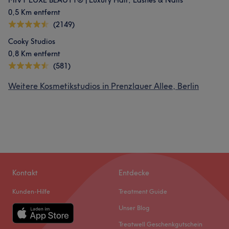
MIVY LUXE BEAUTY® | Luxury Hair, Lashes & Nails
0,5 Km entfernt
(2149)
Cooky Studios
0,8 Km entfernt
(581)
Weitere Kosmetikstudios in Prenzlauer Allee, Berlin
Kontakt
Entdecke
Kunden-Hilfe
Treatment Guide
Unser Blog
Treatwell Geschenkgutschein