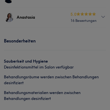
Services
5.0
Anastasia
16 Bewertungen
Nägel
Gesicht
Massage
Services
Besonderheiten
Nägel
Gesicht
Was unsere Kunden über Anastasia sagen
Sauberkeit und Hygiene
Desinfektionsmittel im Salon verfügbar
Professionell
6
Behandlungsräume werden zwischen Behandlungen
desinfiziert
Behandlungsmaterialien werden zwischen
Behandlungen desinfiziert