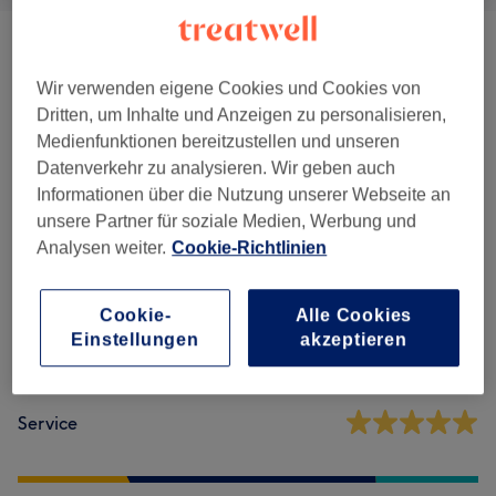
Massagen
(
5
)
ab 49 €
Wir verwenden eigene Cookies und Cookies von
Dritten, um Inhalte und Anzeigen zu personalisieren,
Medienfunktionen bereitzustellen und unseren
Salonbewertungen
Datenverkehr zu analysieren. Wir geben auch
Informationen über die Nutzung unserer Webseite an
4,8
unsere Partner für soziale Medien, Werbung und
Analysen weiter.
Cookie-Richtlinien
32 Bewertungen
Cookie-
Alle Cookies
Ambiente
Einstellungen
akzeptieren
Sauberkeit
Service