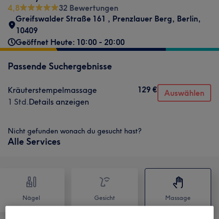
4,8
32 Bewertungen
Greifswalder Straße 161
,
Prenzlauer Berg
,
Berlin
,
10409
Geöffnet Heute: 10:00 - 20:00
Passende Suchergebnisse
129 €
Kräuterstempelmassage
Auswählen
1 Std.
Details anzeigen
Nicht gefunden wonach du gesucht hast?
Alle Services
Nägel
Gesicht
Massage