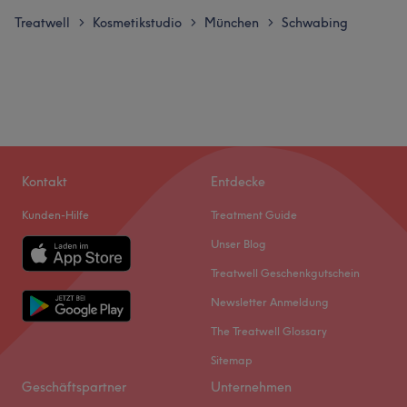
Treatwell
Kosmetikstudio
München
Schwabing
>
>
>
Kontakt
Entdecke
Kunden-Hilfe
Treatment Guide
Unser Blog
Treatwell Geschenkgutschein
Newsletter Anmeldung
The Treatwell Glossary
Sitemap
Geschäftspartner
Unternehmen