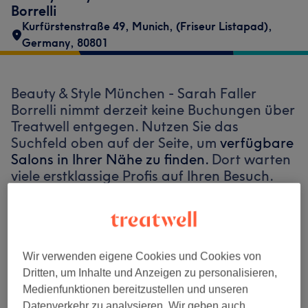
Borrelli
Kurfürstenstraße 49
,
Munich
,
(Friseur Listapad)
,
Germany
,
80801
Beauty & Style München - Sarah Faller
Borrelli nimmt derzeit keine Buchungen über
Treatwell entgegen. Nutzen Sie das
Suchfeld oben auf der Seite, um
verfügbare
Salons in Ihrer Nähe zu finden.
Dort warten
viele erstklassige Profis auf Ihren Besuch.
Finde die besten Salons in deiner Nähe
Wir verwenden eigene Cookies und Cookies von
Dritten, um Inhalte und Anzeigen zu personalisieren,
Medienfunktionen bereitzustellen und unseren
Auf Treatwell finden
Datenverkehr zu analysieren. Wir geben auch