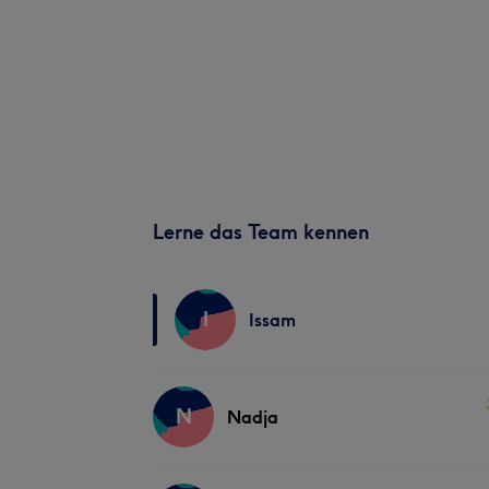
Lerne das Team kennen
I
Issam
N
Nadja