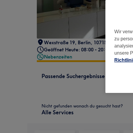
Wir verw
zu perso
Wexstraße 19
,
Berlin
,
10715
analysie
Geöffnet Heute: 08:00 - 20:00
unsere P
Nebenzeiten
Richtlin
Passende Suchergebnisse
Nicht gefunden wonach du gesucht hast?
Alle Services