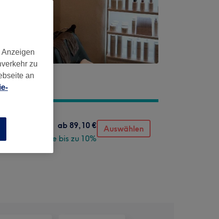
d Anzeigen
nverkehr zu
ebseite an
e-
ab
89,10 €
Auswählen
n
Spare bis zu 10%