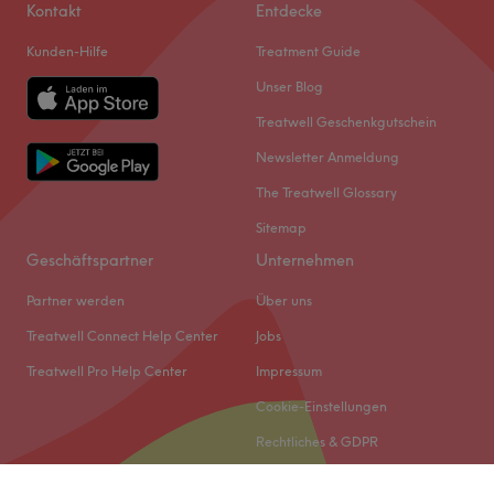
Kontakt
Entdecke
Kunden-Hilfe
Treatment Guide
Unser Blog
Treatwell Geschenkgutschein
Newsletter Anmeldung
The Treatwell Glossary
Sitemap
Geschäftspartner
Unternehmen
Partner werden
Über uns
Treatwell Connect Help Center
Jobs
Treatwell Pro Help Center
Impressum
Cookie-Einstellungen
Rechtliches & GDPR