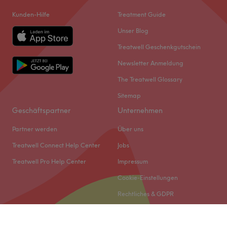
Kunden-Hilfe
Treatment Guide
Unser Blog
Treatwell Geschenkgutschein
Newsletter Anmeldung
The Treatwell Glossary
Sitemap
Geschäftspartner
Unternehmen
Partner werden
Über uns
Treatwell Connect Help Center
Jobs
Treatwell Pro Help Center
Impressum
Cookie-Einstellungen
Rechtliches & GDPR