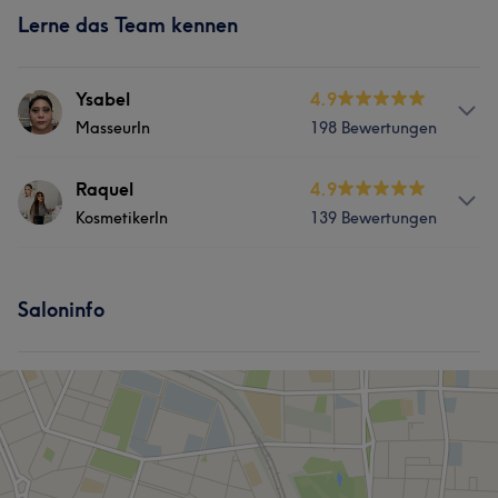
Lerne das Team kennen
Ysabel
4.9
MasseurIn
198 Bewertungen
Services
Raquel
4.9
KosmetikerIn
139 Bewertungen
Körper
Gesicht
Massage
Services
Haarentfernung
Saloninfo
Körper
Gesicht
Massage
Was unsere Kunden über Ysabel sagen
Haarentfernung
Sympathisch
6
Professionell
5
Herzlich
5