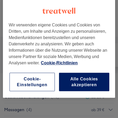
Augenbrauen- und
Auswählen
Wimpernbehandlung
30 Min.
Details anzeigen
Wir verwenden eigene Cookies und Cookies von
Alle Services
Dritten, um Inhalte und Anzeigen zu personalisieren,
Medienfunktionen bereitzustellen und unseren
Datenverkehr zu analysieren. Wir geben auch
Informationen über die Nutzung unserer Webseite an
unsere Partner für soziale Medien, Werbung und
Alle
Haarentfernung
Gesicht
Analysen weiter.
Cookie-Richtlinien
Cookie-
Alle Cookies
Promo Pakete
(
2
)
ab 59 €
Einstellungen
akzeptieren
Gesichtsbehandlungen
(
16
)
ab 20 €
Massagen
(
4
)
ab 39 €