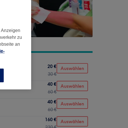
d Anzeigen
nverkehr zu
ebseite an
e-
20 €
g
Auswählen
30 €
n
40 €
Auswählen
60 €
40 €
Auswählen
60 €
160 €
Auswählen
230 €