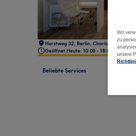
Wir verw
zu perso
Horstweg 32
,
Berlin, Charlottenburg
,
1
analysie
Geöffnet Heute: 10:00 - 18:00
unsere P
Richtlin
Beliebte Services