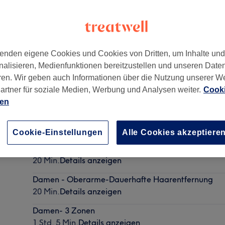
enden eigene Cookies und Cookies von Dritten, um Inhalte un
nalisieren, Medienfunktionen bereitzustellen und unseren Date
4059
ren. Wir geben auch Informationen über die Nutzung unserer W
artner für soziale Medien, Werbung und Analysen weiter.
Cooki
ien
Damen - Augenbrauen-Dauerhafte Haarentfernun
10 Min.
Details anzeigen
Cookie-Einstellungen
Alle Cookies akzeptiere
Damen - Unterarme-Dauerhafte Haarentfernung
20 Min.
Details anzeigen
Damen - Oberarme-Dauerhafte Haarentfernung
20 Min.
Details anzeigen
Damen- 3 Zonen
1 Std. 5 Min.
Details anzeigen