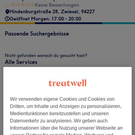
-,-
Keine Bewertungen
Hindenburgstraße 28
,
Zwiesel
,
94227
Geöffnet Morgen: 17:00 - 20:00
Passende Suchergebnisse
Nicht gefunden wonach du gesucht hast?
Alle Services
Augenbrauen & Wimpernbehandlungen
(
3
)
ab 50 €
Make-Up
(
2
)
ab 40 €
Wir verwenden eigene Cookies und Cookies von
Dritten, um Inhalte und Anzeigen zu personalisieren,
Medienfunktionen bereitzustellen und unseren
Unsere Arbeit
Datenverkehr zu analysieren. Wir geben auch
Bild anklicken für weitere Details
Informationen über die Nutzung unserer Webseite an