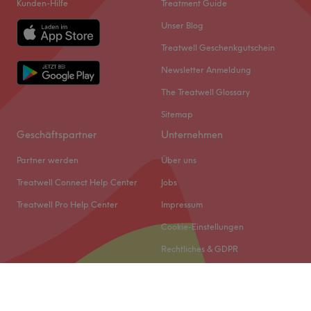
Kunden-Hilfe
Treatment Guide
Unser Blog
Treatwell Geschenkgutschein
Newsletter Anmeldung
The Treatwell Glossary
Sitemap
Geschäftspartner
Unternehmen
Partner werden
Über uns
Treatwell Connect Help Center
Jobs
Treatwell Pro Help Center
Impressum
Cookie-Einstellungen
Rechtliches & GDPR
© 2026 Treatwell DACH GmbH