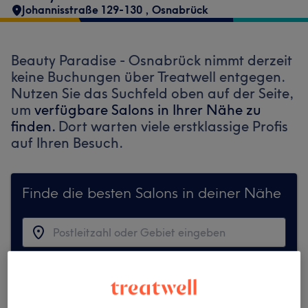
Johannisstraße 129-130
,
Osnabrück
Beauty Paradise - Osnabrück nimmt derzeit
keine Buchungen über Treatwell entgegen.
Nutzen Sie das Suchfeld oben auf der Seite,
um
verfügbare Salons in Ihrer Nähe zu
finden.
Dort warten viele erstklassige Profis
auf Ihren Besuch.
Finde die besten Salons in deiner Nähe
Auf Treatwell finden