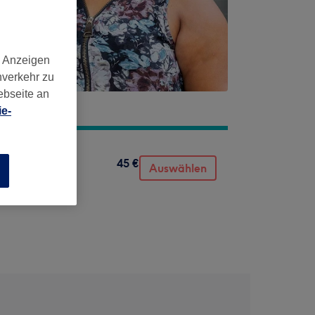
d Anzeigen
nverkehr zu
ebseite an
e-
45 €
Auswählen
n