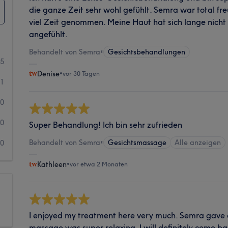
die ganze Zeit sehr wohl gefühlt. Semra war total fre
viel Zeit genommen. Meine Haut hat sich lange nicht 
angefühlt.
Behandelt von Semra
•
Gesichtsbehandlungen
65
Denise
•
vor 30 Tagen
1
0
0
Super Behandlung! Ich bin sehr zufrieden
Behandelt von Semra
•
Gesichtsmassage
Alle anzeigen
0
Kathleen
•
vor etwa 2 Monaten
I enjoyed my treatment here very much. Semra gave 
massage was super relaxing. I will definitely come ba