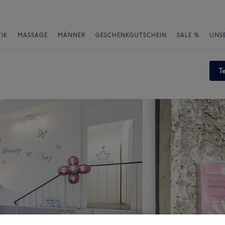
IK
MASSAGE
MÄNNER
GESCHENKGUTSCHEIN
SALE %
UNS
T