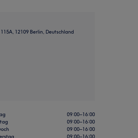
. 115A, 12109 Berlin, Deutschland
ag
09:00
–
16:00
stag
09:00
–
16:00
woch
09:00
–
16:00
erstag
09:00
–
16:00