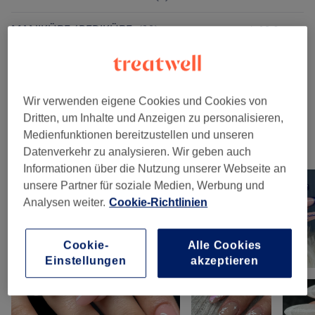
MANIKÜRE / PEDIKÜRE
(
11
)
ab 10 €
ACRYL-ABLÖSEN
(
2
)
ab 15 €
LIQUID GEL
(
3
)
ab 15 €
Wir verwenden eigene Cookies und Cookies von
Dritten, um Inhalte und Anzeigen zu personalisieren,
Medienfunktionen bereitzustellen und unseren
Unsere Arbeit
Datenverkehr zu analysieren. Wir geben auch
Bild anklicken für weitere Details
Informationen über die Nutzung unserer Webseite an
unsere Partner für soziale Medien, Werbung und
Analysen weiter.
Cookie-Richtlinien
Cookie-
Alle Cookies
Einstellungen
akzeptieren