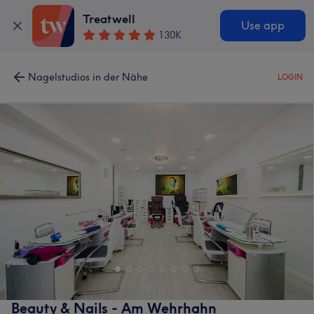
Treatwell
Use app
130K
Nagelstudios in der Nähe
LOGIN
Beauty & Nails - Am Wehrhahn