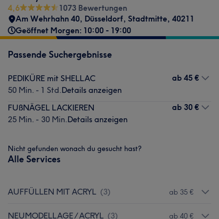
4,6
1073 Bewertungen
Am Wehrhahn 40
,
Düsseldorf, Stadtmitte
,
40211
Geöffnet Morgen: 10:00 - 19:00
Passende Suchergebnisse
ab
45 €
PEDIKÜRE mit SHELLAC
50 Min. - 1 Std.
Details anzeigen
ab
30 €
FUßNÄGEL LACKIEREN
25 Min. - 30 Min.
Details anzeigen
Nicht gefunden wonach du gesucht hast?
Alle Services
AUFFÜLLEN MIT ACRYL
(
3
)
ab 35 €
NEUMODELLAGE / ACRYL
(
3
)
ab 40 €