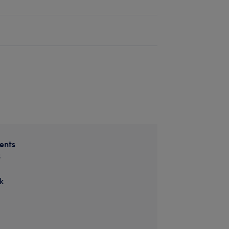
ents
3
k