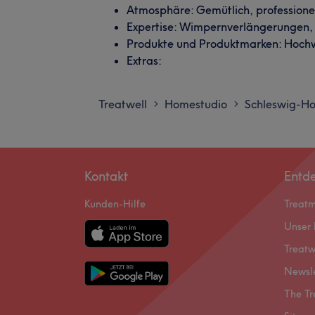
Atmosphäre: Gemütlich, professionel
Expertise: Wimpernverlängerungen
Produkte und Produktmarken: Hochw
Extras:
Treatwell
Homestudio
Schleswig-Ho
>
>
Kontakt
Entd
Kunden-Hilfe
Treat
Unser 
Treatw
Newsl
The Tr