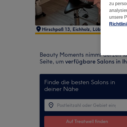
zu perso
analysie
unsere P
Richtlin
Hirschpaß 13
,
Eichholz
,
Lübeck
,
23564
Beauty Moments nimmt derzeit ke
Seite, um
verfügbare Salons in I
Finde die besten Salons in
deiner Nähe
Auf Treatwell finden