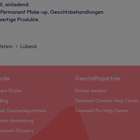
l, einladend.
, Permanent Make-up, Gesichtsbehandlungen.
ertige Produkte.
lstein
Lübeck
>
ecke
Geschäftspartner
ment Guide
Partner werden
Blog
Treatwell Connect Help Center
ell Geschenkgutschein
Treatwell Pro Help Center
etter Anmeldung
eatwell Glossary