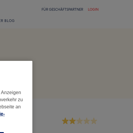
FÜR GESCHÄFTSPARTNER
LOGIN
ER BLOG
d Anzeigen
nverkehr zu
ebseite an
e-
rvice