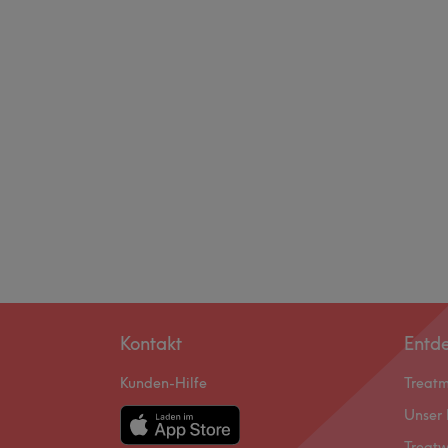
Kontakt
Entd
Kunden-Hilfe
Treat
Unser 
Treatw