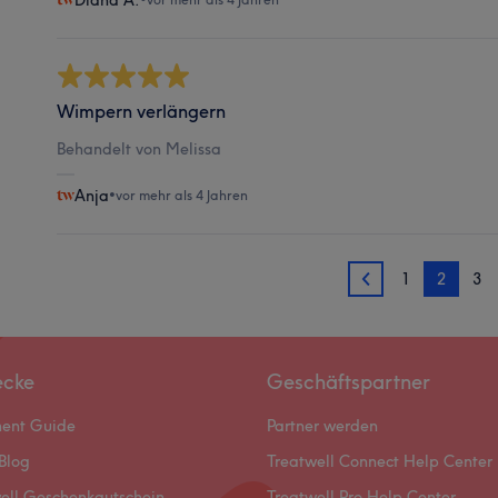
Diana A.
Wimpern verlängern
Behandelt von Melissa
Anja
•
vor mehr als 4 Jahren
1
2
3
1
ecke
Geschäftspartner
ment Guide
Partner werden
Blog
Treatwell Connect Help Center
ell Geschenkgutschein
Treatwell Pro Help Center