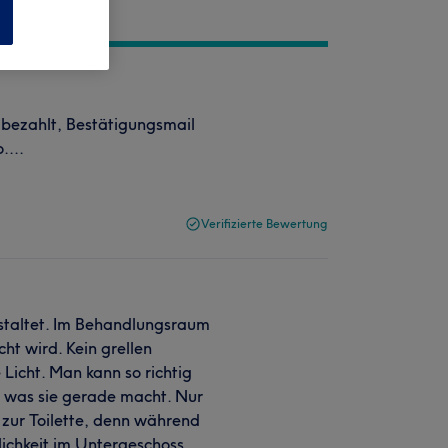
n
 bezahlt, Bestätigungsmail
....
Verifizierte Bewertung
gestaltet. Im Behandlungsraum
ht wird. Kein grellen
Licht. Man kann so richtig
e, was sie gerade macht. Nur
 zur Toilette, denn während
tlichkeit im Untergeschoss