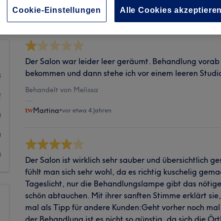
Sauberkeit
Cookie-Einstellungen
Alle Cookies akzeptiere
Der Salon war leider leer geräumt. Behandlung vorab
bekommen und dann stehe ich vor einem leeren Studio
8
Behandelt von Melissa
2
Martina
•
vor etwa 4 Jahren
0
0
0
Der Salon ist wirklich sehr sauber und übersichtlich 
fühlt man sich sehr wohl, da es richtig kuschelig gemac
Tageslicht, nur die Behandlungslampe gibt das nötige 
schön abtauchen. Mit ihrer sanften Stimme erklärt si
mal als Tipp für andere Kunden:Geht vorher noch mal
der Behandlung ist es nicht so günstig, da sich die Ör