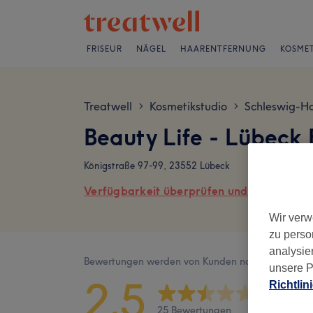
FRISEUR
NÄGEL
HAARENTFERNUNG
KOSMET
Treatwell
Kosmetikstudio
Schleswig-Ho
>
>
Beauty Life - Lübeck
Königstraße 97-99, 23552 Lübeck
Verfügbarkeit überprüfen und online buch
Wir verw
zu perso
analysie
Bewertungen werden von Kunden nach ihrem Besu
unsere P
2,5
Richtlin
25 Bewertungen