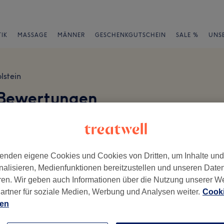
IK
MASSAGE
MÄNNER
GESCHENKGUTSCHEIN
SALE %
UNS
lstein
 Bewertungen
en
enden eigene Cookies und Cookies von Dritten, um Inhalte un
nalisieren, Medienfunktionen bereitzustellen und unseren Date
ren. Wir geben auch Informationen über die Nutzung unserer W
ch geschrieben.
artner für soziale Medien, Werbung und Analysen weiter.
Cooki
Ambiente
Se
ien