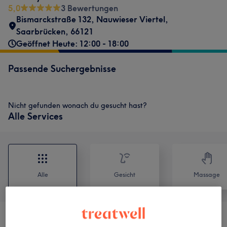
5,0
3 Bewertungen
Bismarckstraße 132
,
Nauwieser Viertel
,
Saarbrücken
,
66121
Geöffnet Heute: 12:00 - 18:00
Passende Suchergebnisse
Nicht gefunden wonach du gesucht hast?
Alle Services
Alle
Gesicht
Massage
Dermakosmetologische Beratung
(
3
)
ab 30 €