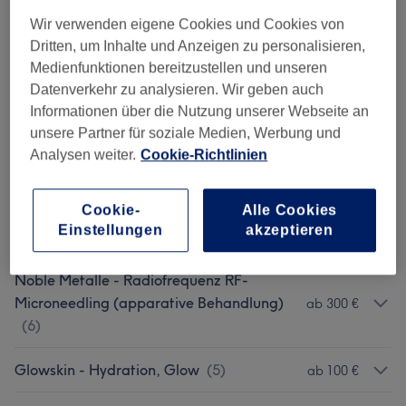
Wir verwenden eigene Cookies und Cookies von
Onkologische Behandlung
(
1
)
0,01 €
Dritten, um Inhalte und Anzeigen zu personalisieren,
Medienfunktionen bereitzustellen und unseren
Haute Couture - Anti-Age Kollektion
(
4
)
ab 100 €
Datenverkehr zu analysieren. Wir geben auch
Informationen über die Nutzung unserer Webseite an
Blütenkollektion - Rosazea, Sensitive
unsere Partner für soziale Medien, Werbung und
ab 90 €
Haut
(
4
)
Analysen weiter.
Cookie-Richtlinien
Juwelen - Post-Akne, Pigment
(
3
)
ab 90 €
Cookie-
Alle Cookies
Einstellungen
akzeptieren
Kristall - Akne, Ausreinigung
(
4
)
ab 90 €
Noble Metalle - Radiofrequenz RF-
Microneedling (apparative Behandlung)
ab 300 €
(
6
)
Glowskin - Hydration, Glow
(
5
)
ab 100 €