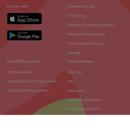
Kunden-Hilfe
Treatment Guide
Unser Blog
Treatwell Geschenkgutschein
Newsletter Anmeldung
The Treatwell Glossary
Sitemap
Geschäftspartner
Unternehmen
Partner werden
Über uns
Treatwell Connect Help Center
Jobs
Treatwell Pro Help Center
Impressum
Cookie-Einstellungen
Rechtliches & GDPR
© 2026 Treatwell DACH GmbH