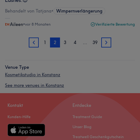
Lashes.😊
Behandelt von Tatjana
•
Wimpernverlängerung
Aileen
•
vor 8 Monaten
Verifizierte Bewertung
1
2
3
4
…
39
1
3
Venue Type
Kosmetikstudio in Konstanz
See more venues in Konstanz
Kontakt
Entdecke
Kunden-Hilfe
Treatment Guide
Unser Blog
Treatwell Geschenkgutschein