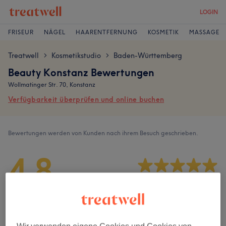
LOGIN
FRISEUR
NÄGEL
HAARENTFERNUNG
KOSMETIK
MASSAGE
Treatwell
Kosmetikstudio
Baden-Württemberg
>
>
Beauty Konstanz Bewertungen
Wollmatinger Str. 70, Konstanz
Verfügbarkeit überprüfen und online buchen
Bewertungen werden von Kunden nach ihrem Besuch geschrieben.
4,8
322 Bewertungen
Ambiente